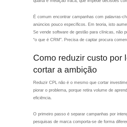
quarta é medição fraca, que impede decisões co
É comum encontrar campanhas com palavras-cha
anúncios pouco específicos. Em teoria, isto aument
Se vende software de gestão para clínicas, não p
“o que é CRM”. Precisa de captar procura comerc
Como reduzir custo por
cortar a ambição
Reduzir CPL não é o mesmo que cortar investiment
piorar o problema, porque retira volume de aprend
eficiência.
O primeiro passo é separar campanhas por inte
pesquisas de marca comporta-se de forma difer