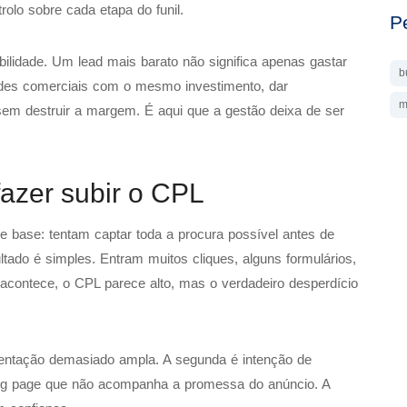
olo sobre cada etapa do funil.
P
ilidade. Um lead mais barato não significa apenas gastar
b
dades comerciais com o mesmo investimento, dar
m
sem destruir a margem. É aqui que a gestão deixa de ser
fazer subir o CPL
 base: tentam captar toda a procura possível antes de
ltado é simples. Entram muitos cliques, alguns formulários,
acontece, o CPL parece alto, mas o verdadeiro desperdício
mentação demasiado ampla. A segunda é intenção de
ding page que não acompanha a promessa do anúncio. A