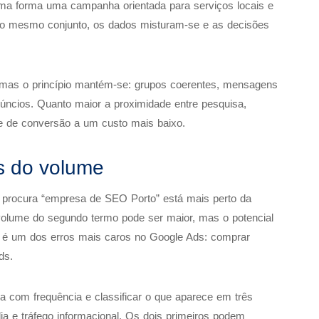
ma forma uma campanha orientada para serviços locais e
 no mesmo conjunto, os dados misturam-se e as decisões
, mas o princípio mantém-se: grupos coerentes, mensagens
anúncios. Quanto maior a proximidade entre pesquisa,
de de conversão a um custo mais baixo.
es do volume
rocura “empresa de SEO Porto” está mais perto da
olume do segundo termo pode ser maior, mas o potencial
e é um dos erros mais caros no Google Ads: comprar
ds.
sa com frequência e classificar o que aparece em três
dia e tráfego informacional. Os dois primeiros podem