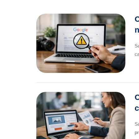
C
n
Sa
ca
C
c
S
pr