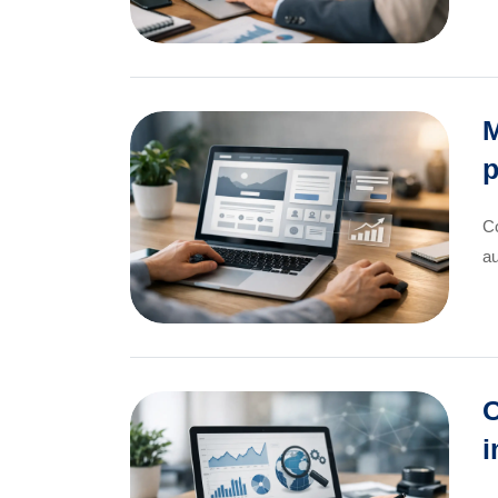
M
p
Co
au
O
i