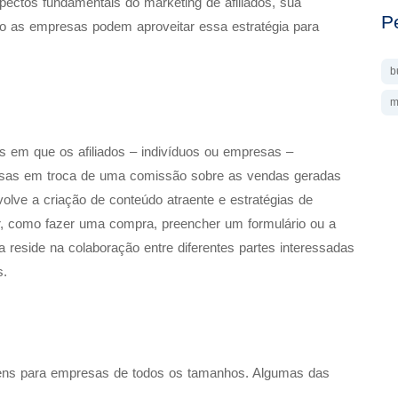
aspectos fundamentais do marketing de afiliados, sua
P
o as empresas podem aproveitar essa estratégia para
b
m
s em que os afiliados – indivíduos ou empresas –
esas em troca de uma comissão sobre as vendas geradas
olve a criação de conteúdo atraente e estratégias de
, como fazer uma compra, preencher um formulário ou a
a reside na colaboração entre diferentes partes interessadas
s.
agens para empresas de todos os tamanhos. Algumas das