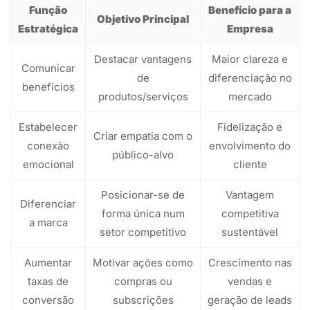
Função
Benefício para a
Objetivo Principal
Estratégica
Empresa
Destacar vantagens
Maior clareza e
Comunicar
de
diferenciação no
benefícios
produtos/serviços
mercado
Estabelecer
Fidelização e
Criar empatia com o
conexão
envolvimento do
público-alvo
emocional
cliente
Posicionar-se de
Vantagem
Diferenciar
forma única num
competitiva
a marca
setor competitivo
sustentável
Aumentar
Motivar ações como
Crescimento nas
taxas de
compras ou
vendas e
conversão
subscrições
geração de leads