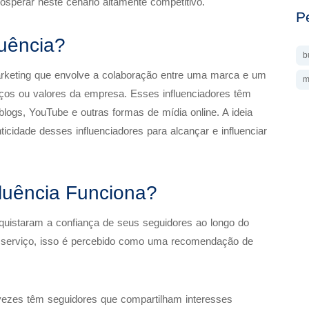
osperar neste cenário altamente competitivo.
P
luência?
b
arketing que envolve a colaboração entre uma marca e um
m
viços ou valores da empresa. Esses influenciadores têm
blogs, YouTube e outras formas de mídia online. A ideia
ticidade desses influenciadores para alcançar e influenciar
fluência Funciona?
nquistaram a confiança de seus seguidores ao longo do
serviço, isso é percebido como uma recomendação de
 vezes têm seguidores que compartilham interesses